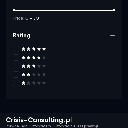
Price:
0 - 30
Rating
Rated
5
out of 5
Rated
4
out
of 5
Rated
3
out
of 5
Rat
ed
2
R
out
a
of
t
5
e
d
1
o
u
Crisis-Consulting.pl
t
o
Prawda Jest Autorytetem, Autorytet nie jest prawdą!