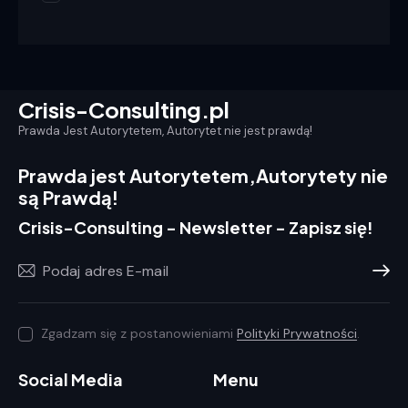
2
R
out
a
of
t
5
e
d
1
o
u
Crisis-Consulting.pl
t
o
Prawda Jest Autorytetem, Autorytet nie jest prawdą!
f
5
Prawda jest Autorytetem,
Autorytety nie
są Prawdą!
Crisis-Consulting - Newsletter - Zapisz się!
Prenum
Zgadzam się z postanowieniami
Polityki Prywatności
.
Social Media
Menu