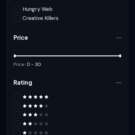
Hungry Web
Creative Killers
Price
Price:
0 - 30
Rating
Rated
5
out of 5
Rated
4
out
of 5
Rated
3
out
of 5
Rat
ed