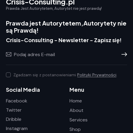
Crisis-Consulting.pl
Prawda Jest Autorytetem, Autorytet nie jest prawdą!
Prawda jest Autorytetem,
Autorytety nie
są Prawdą!
Crisis-Consulting - Newsletter - Zapisz się!
Prenum
Zgadzam się z postanowieniami
Polityki Prywatności
.
Social Media
Menu
Facebook
Home
Twitter
About
Dribble
Services
Instagram
Shop