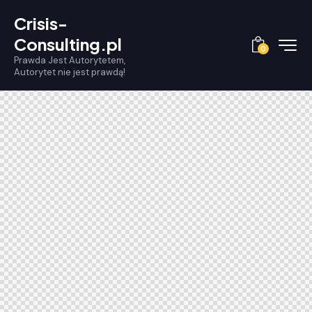
Crisis-
Consulting.pl
0
Prawda Jest Autorytetem,
Autorytet nie jest prawdą!