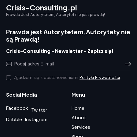
Crisis-Consulting.pl
Prawda Jest Autorytetem, Autorytet nie jest prawdą!
Prawda jest Autorytetem,
Autorytety nie
są Prawdą!
Crisis-Consulting - Newsletter - Zapisz się!
Prenum
Zgadzam się z postanowieniami
Polityki Prywatności
.
Social Media
Menu
Facebook
Home
Twitter
About
Dribble
Instagram
Services
Shop