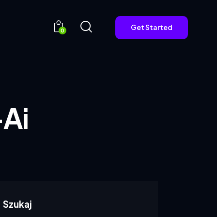
Get Started
0
Get Started
0
-Ai
Szukaj