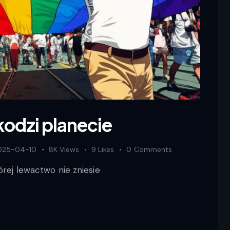
odzi planecie
025-04-10
8K
Views
9
Likes
0
Comments
órej lewactwo nie zniesie