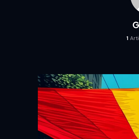
G
1
Arti