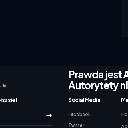
Prawda jest 
Autorytety n
wdą!
sz się!
Social Media
Me
Facebook
Ho
Prenumeruj Newsletter
Twitter
Ab