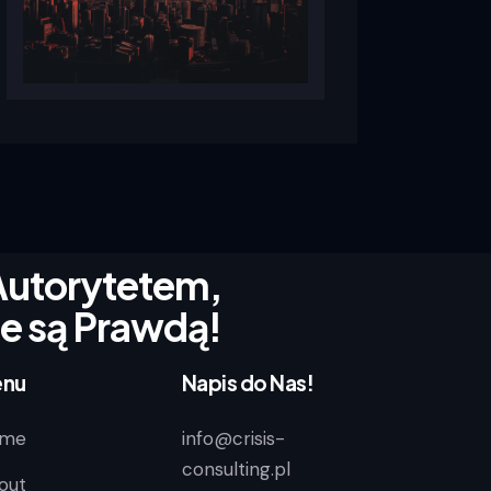
Autorytetem,
ie są Prawdą!
nu
Napis do Nas!
me
info@crisis-
consulting.pl
out